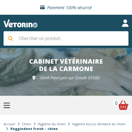
Sélection de croquettes vétérinaire
Paiement 100% sécurisé
Livraison gratuite en clinique vétérinaire
Retour gratuit en clinique
Sélection de croquettes vétérinaire
Paiement 100% sécurisé
Livraison gratuite en clinique vétérinaire
Retour gratuit en clinique
Sélection de croquettes vétérinaire
CABINET VÉTÉRINAIRE
DE LA CARMONE
Saint-Pourçain-sur-Sioule 03500
0
Accueil
Chien
Hygiène du chien
Hygiène bucco-dentaire du chien
Veggiedent Fresh – chien