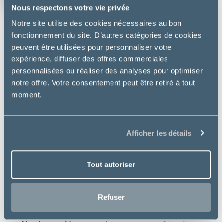
vétérinaire de la Carmone
Nous respectons votre vie privée
Notre site utilise des cookies nécessaires au bon
fonctionnement du site. D’autres catégories de cookies
peuvent être utilisées pour personnaliser votre
DESCRIPTION
expérience, diffuser des offres commerciales
personnalisées ou réaliser des analyses pour optimiser
VeggieDent permet de lutter contre les problèmes
notre offre. Votre consentement peut être retiré à tout
dentaires tout en faisant plaisir à son animal. Ces
moment.
lamelles à mâcher végétales très appétentes ont
une triple action : anti-tartre, anti-plaque et
haileine fraîche.
Afficher les détails
Bienfaits essentiels :
Anti-tartre
: réduit la formation de tartre de 70%
Tout autoriser
Anti-plaque
: réduit la formation de la plaque
dentaire de 37%
Refuser
Forme en Z brevetée
: pour une action mécanique
brossante