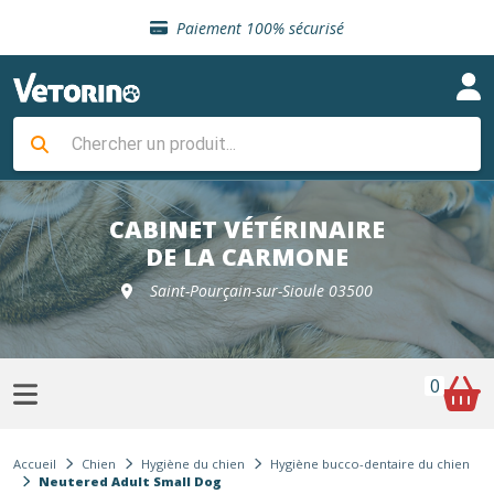
Sélection de croquettes vétérinaire
Paiement 100% sécurisé
Livraison gratuite en clinique vétérinaire
Retour gratuit en clinique
Sélection de croquettes vétérinaire
Paiement 100% sécurisé
Livraison gratuite en clinique vétérinaire
Retour gratuit en clinique
Sélection de croquettes vétérinaire
CABINET VÉTÉRINAIRE
DE LA CARMONE
Saint-Pourçain-sur-Sioule 03500
0
Accueil
Chien
Hygiène du chien
Hygiène bucco-dentaire du chien
Neutered Adult Small Dog