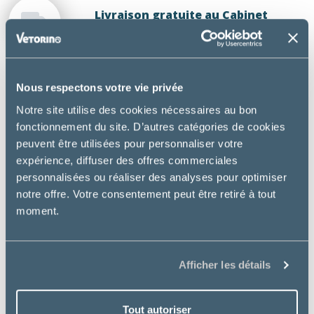
Livraison gratuite au Cabinet
vétérinaire de la Carmone
Nous respectons votre vie privée
DESCRIPTION
Notre site utilise des cookies nécessaires au bon
fonctionnement du site. D’autres catégories de cookies
Neutered Adult Small Dog est un aliment complet
peuvent être utilisées pour personnaliser votre
pour chien stérilisé avec une tendance à
expérience, diffuser des offres commerciales
l’embonpoint et à sensibilité bucco-dentaire.
personnalisées ou réaliser des analyses pour optimiser
notre offre. Votre consentement peut être retiré à tout
Utilisation :
moment.
Chien de petite race (moins de 10 kg)
Chien stérilisé
Afficher les détails
Bienfaits essentiels :
Aide à
maintenir un poids idéal
grâce à une
Tout autoriser