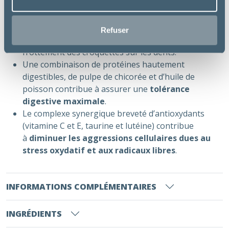
formule satiétogène et réduite en calorie.
Du phosphate de sodium pour aider à
limiter la
formation de tartre
en chélatant le calcium
Refuser
salivaire; il potentialise ainsi l’effet mécanique de
frottement des croquettes sur les dents.
Une combinaison de protéines hautement
digestibles, de pulpe de chicorée et d’huile de
poisson contribue à assurer une
tolérance
digestive maximale
.
Le complexe synergique breveté d’antioxydants
(vitamine C et E, taurine et lutéine) contribue
à
diminuer les aggressions cellulaires dues au
stress oxydatif et aux radicaux libres
.
INFORMATIONS COMPLÉMENTAIRES
INGRÉDIENTS