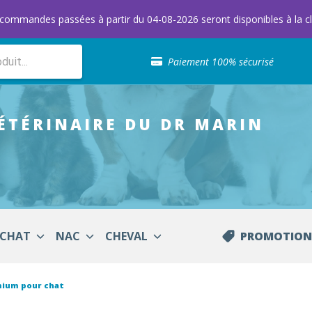
s commandes passées à partir du 04-08-2026 seront disponibles à la cl
Sélection de croquettes vétérinaire
Paiement 100% sécurisé
Livraison gratuite en clinique vétérinaire
Retour gratuit en clinique
Sélection de croquettes vétérinaire
ÉTÉRINAIRE
DU DR MARIN
Paiement 100% sécurisé
Livraison gratuite en clinique vétérinaire
Retour gratuit en clinique
Sélection de croquettes vétérinaire
CHAT
NAC
CHEVAL
PROMOTION
mium pour chat