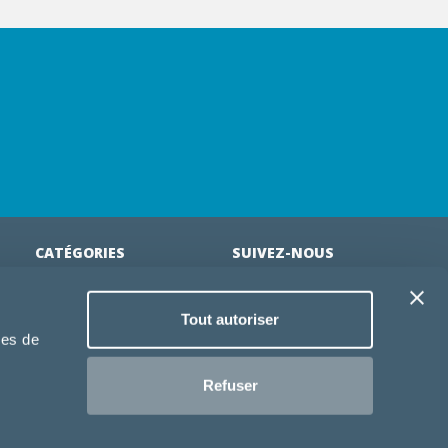
CATÉGORIES
SUIVEZ-NOUS
Croquettes chien
Tout autoriser
tion
Croquettes chiot
ies de
Jouets chien
an
Gamelles chien
Refuser
Produits vétérinaire chien
Croquettes chat