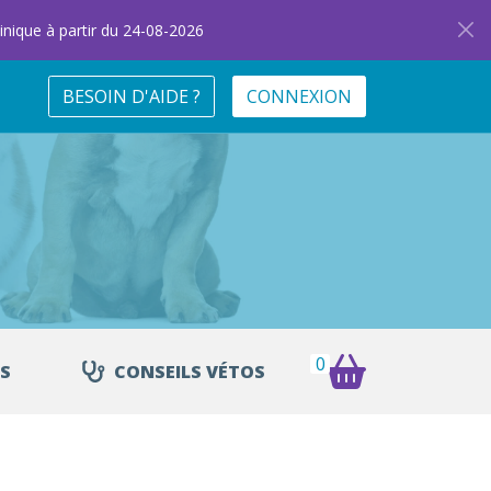
inique à partir du 24-08-2026
BESOIN D'AIDE ?
CONNEXION
0
S
CONSEILS VÉTOS