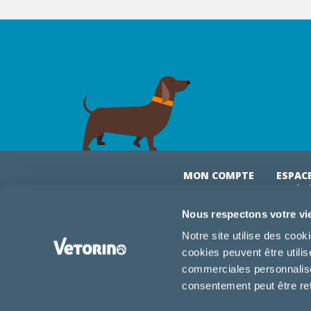
MON COMPTE
ESPAC
& VÉT
Mon compte
Connexi
Nous respectons votre vi
Mes commandes
Comman
Notre site utilise des coo
Mes abonnements
Abonne
cookies peuvent être utili
Boutique
Devenir
commerciales personnalisée
Conseils vétos
consentement peut être re
FAQ