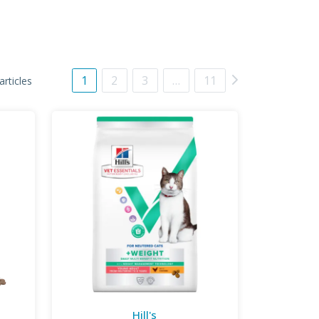
1
2
3
…
11
articles
Hill's