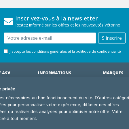
Inscrivez-vous à la newsletter
Restez informé sur les offres et les nouveautés Vétorino
Email
S'inscrire
J'accepte les conditions générales et la politique de confidentialité
E ASV
INFORMATIONS
MARQUES
ÉRINAIRES
on clinique
Cliniques partenaires
Royal Canin
e privée
des clients
À propos de nous
Hill's pet Nutri
kies nécessaires au bon fonctionnement du site. D’autres catégor
ments
Offres pour les vétérinaires
Virbac
sées pour personnaliser votre expérience, diffuser des offres
 adhérent Vétorino
Mentions légales
Purina Pro Pl
s ou réaliser des analyses pour optimiser notre offre. Votre
Utilisation des cookies
Specific
tiré à tout moment.
Conditions générales d'utilisation
Dechra