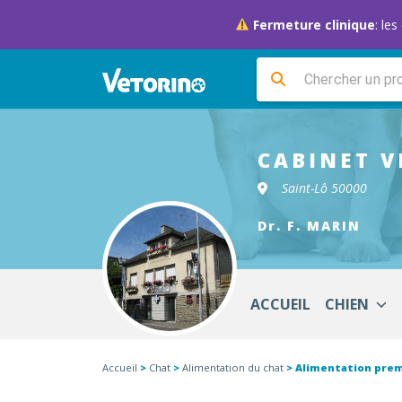
Fermeture clinique
: le
CABINET V
Saint-Lô 50000
Dr. F. MARIN
ACCUEIL
CHIEN
Accueil
>
Chat
>
Alimentation du chat
> Alimentation pre