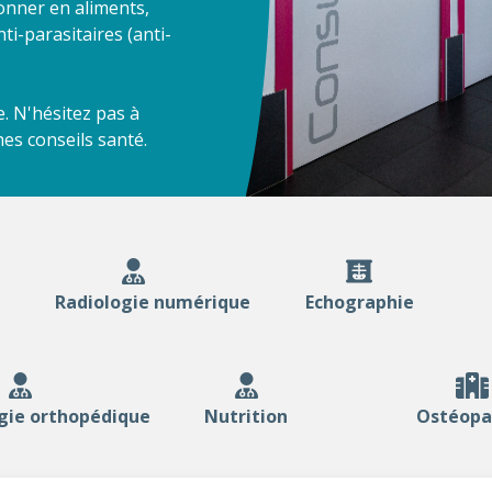
onner en aliments,
ti-parasitaires (anti-
. N'hésitez pas à
hes conseils santé.
Radiologie numérique
Echographie
gie orthopédique
Nutrition
Ostéopa