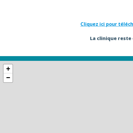
Cliquez ici pour télé
La clinique reste
+
−