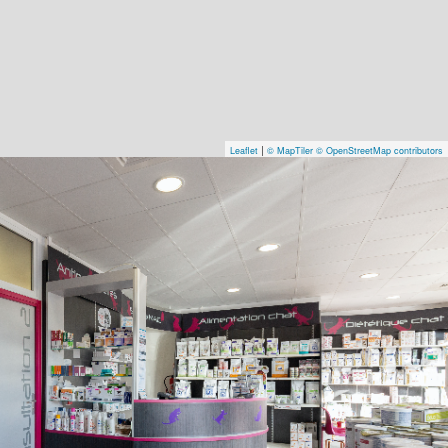
|
Leaflet
© MapTiler
© OpenStreetMap contributors