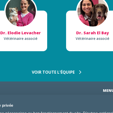
Dr. Elodie Levacher
Dr. Sarah El Bay
Vétérinaire associé
Vétérinaire associé
VOIR TOUTE L'ÉQUIPE
MEN
Accuei
e privée
L'équi