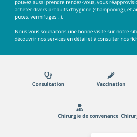
pouvez aussi prendre rendez-vous, vous réapprovisi
acheter divers produits d'hygiène (shampooing), et an
puces, vermifuges ...).
Nous vous souhaitons une bonne visite sur notre site
découvrir nos services en détail et à consulter nos fic
Consultation
Vaccination
Chirurgie de convenance
Chirur