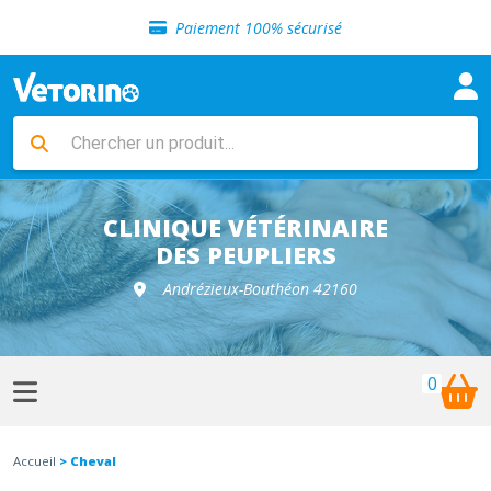
Sélection de croquettes vétérinaire
Paiement 100% sécurisé
Livraison gratuite en clinique vétérinaire
Retour gratuit en clinique
Sélection de croquettes vétérinaire
Paiement 100% sécurisé
Livraison gratuite en clinique vétérinaire
Retour gratuit en clinique
Sélection de croquettes vétérinaire
CLINIQUE VÉTÉRINAIRE
DES PEUPLIERS
Andrézieux-Bouthéon 42160
0
Accueil
> Cheval