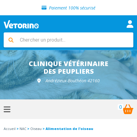
Sélection de croquettes vétérinaire
Paiement 100% sécurisé
Livraison gratuite en clinique vétérinaire
Retour gratuit en clinique
Sélection de croquettes vétérinaire
Paiement 100% sécurisé
Livraison gratuite en clinique vétérinaire
Retour gratuit en clinique
Sélection de croquettes vétérinaire
CLINIQUE VÉTÉRINAIRE
DES PEUPLIERS
Andrézieux-Bouthéon 42160
0
Accueil
>
NAC
>
Oiseau
> Alimentation de l'oiseau