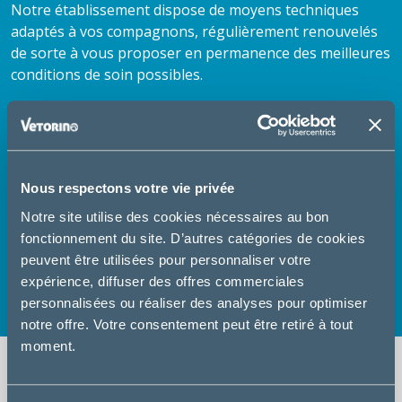
Notre établissement dispose de moyens techniques
adaptés à vos compagnons, régulièrement renouvelés
de sorte à vous proposer en permanence des meilleures
conditions de soin possibles.
Lors de vos visites, n'hésitez pas à demander conseils à
nos ASV. Vous pouvez aussi prendre rendez-vous, vous
réapprovisionner en aliments, acheter divers produits
d'hygiène (shampooing), et anti-parasitaires (anti-
Nous respectons votre vie privée
puces, vermifuges ...).
Notre site utilise des cookies nécessaires au bon
fonctionnement du site. D’autres catégories de cookies
Nous vous souhaitons une bonne visite sur notre site.
peuvent être utilisées pour personnaliser votre
N'hésitez pas à découvrir nos services en détail et à
expérience, diffuser des offres commerciales
consulter nos fiches conseils santé.
personnalisées ou réaliser des analyses pour optimiser
notre offre. Votre consentement peut être retiré à tout
moment.