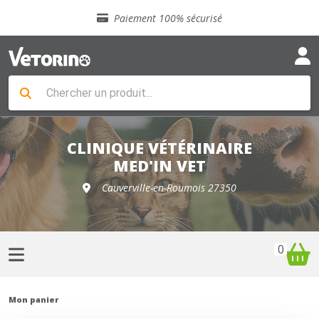
Sélection de croquettes vétérinaire
Paiement 100% sécurisé
Livraison gratuite en clinique vétérinaire
Retour gratuit en clinique
Sélection de croquettes vétérinaire
Paiement 100% sécurisé
Livraison gratuite en clinique vétérinaire
Retour gratuit en clinique
Sélection de croquettes vétérinaire
CLINIQUE VÉTÉRINAIRE
MED'IN VET
Cauverville-en-Roumois 27350
0
Mon panier