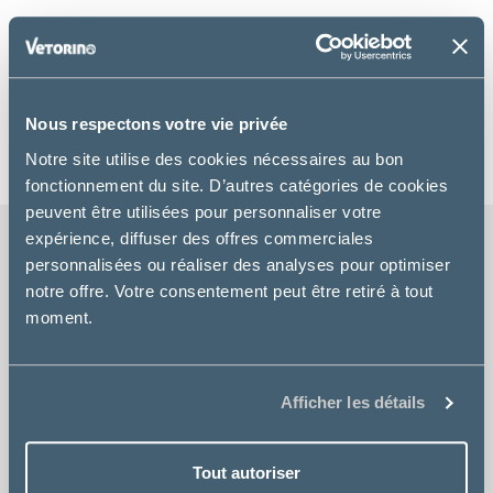
VOTRE PANIER EST ACTUELLEMENT VIDE.
Nous respectons votre vie privée
Retour à la boutique
Notre site utilise des cookies nécessaires au bon
fonctionnement du site. D’autres catégories de cookies
peuvent être utilisées pour personnaliser votre
expérience, diffuser des offres commerciales
personnalisées ou réaliser des analyses pour optimiser
notre offre. Votre consentement peut être retiré à tout
LIVRAISON GRATUITE
moment.
chez votre vétérinaire
PRIX COMPETITIFS
Afficher les détails
sur tous vos produits
Tout autoriser