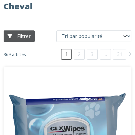
Cheval
Filtrer
1
2
3
…
31
369 articles