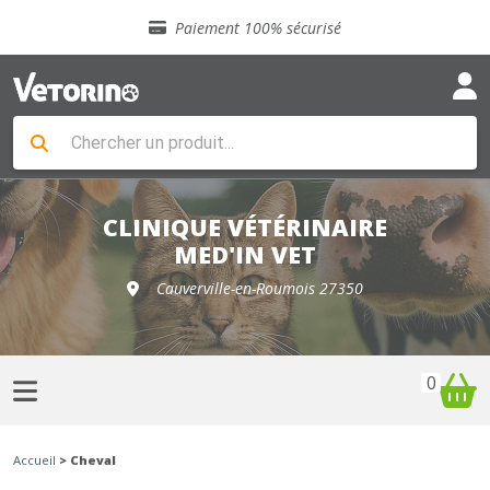
Sélection de croquettes vétérinaire
Paiement 100% sécurisé
Livraison gratuite en clinique vétérinaire
Retour gratuit en clinique
Sélection de croquettes vétérinaire
Paiement 100% sécurisé
Livraison gratuite en clinique vétérinaire
Retour gratuit en clinique
Sélection de croquettes vétérinaire
CLINIQUE VÉTÉRINAIRE
MED'IN VET
Cauverville-en-Roumois 27350
0
Accueil
> Cheval