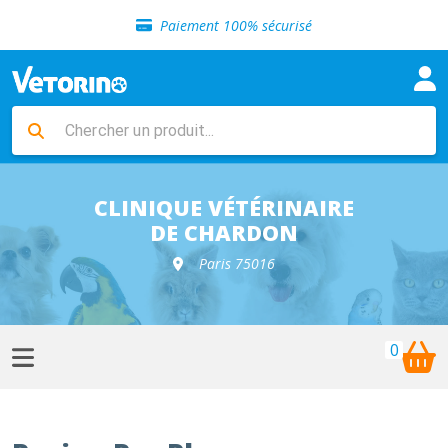
Sélection de croquettes vétérinaire
Paiement 100% sécurisé
Livraison gratuite en clinique vétérinaire
Retour gratuit en clinique
Sélection de croquettes vétérinaire
Paiement 100% sécurisé
Livraison gratuite en clinique vétérinaire
Retour gratuit en clinique
Sélection de croquettes vétérinaire
CLINIQUE VÉTÉRINAIRE
DE CHARDON
Paris 75016
0