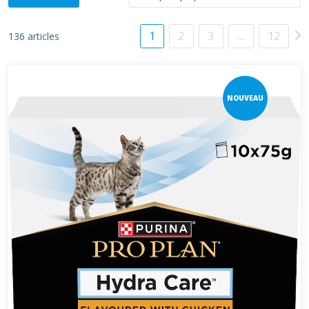
1
2
3
…
12
136 articles
NOUVEAU