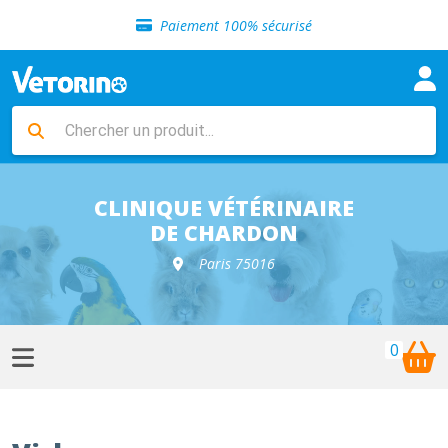
Sélection de croquettes vétérinaire
Paiement 100% sécurisé
Livraison gratuite en clinique vétérinaire
Retour gratuit en clinique
Sélection de croquettes vétérinaire
Paiement 100% sécurisé
Livraison gratuite en clinique vétérinaire
Retour gratuit en clinique
Sélection de croquettes vétérinaire
CLINIQUE VÉTÉRINAIRE
DE CHARDON
Paris 75016
0