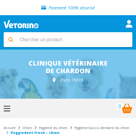
Sélection de croquettes vétérinaire
Paiement 100% sécurisé
Livraison gratuite en clinique vétérinaire
Retour gratuit en clinique
Sélection de croquettes vétérinaire
Paiement 100% sécurisé
Livraison gratuite en clinique vétérinaire
Retour gratuit en clinique
Sélection de croquettes vétérinaire
CLINIQUE VÉTÉRINAIRE
DE CHARDON
Paris 75016
0
Accueil
Chien
Hygiène du chien
Hygiène bucco-dentaire du chien
Veggiedent Fresh – chien