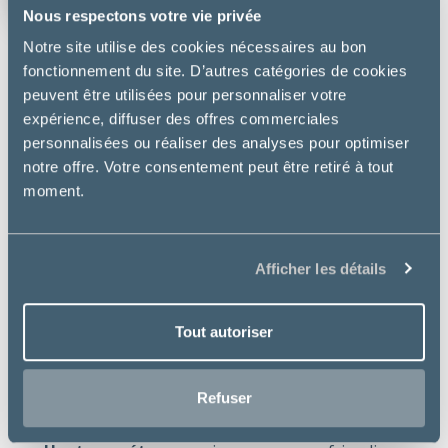
vétérinaire de Chardon
Nous respectons votre vie privée
Notre site utilise des cookies nécessaires au bon
fonctionnement du site. D’autres catégories de cookies
peuvent être utilisées pour personnaliser votre
DESCRIPTION
expérience, diffuser des offres commerciales
personnalisées ou réaliser des analyses pour optimiser
VeggieDent permet de lutter contre les problèmes
notre offre. Votre consentement peut être retiré à tout
dentaires tout en faisant plaisir à son animal. Ces
moment.
lamelles à mâcher végétales très appétentes ont
une triple action : anti-tartre, anti-plaque et
haileine fraîche.
Afficher les détails
Bienfaits essentiels :
Anti-tartre
: réduit la formation de tartre de 70%
Tout autoriser
Anti-plaque
: réduit la formation de la plaque
dentaire de 37%
Refuser
Forme en Z brevetée
: pour une action mécanique
brossante