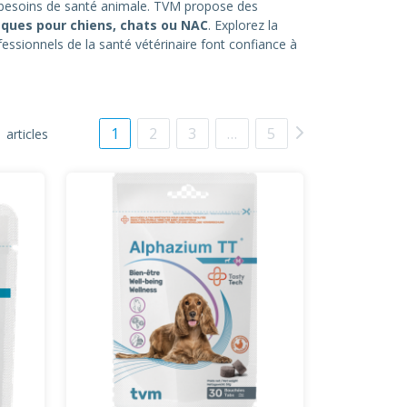
 besoins de santé animale. TVM propose des
iques
pour chiens, chats ou NAC
. Explorez la
sionnels de la santé vétérinaire font confiance à
1
2
3
…
5
 articles