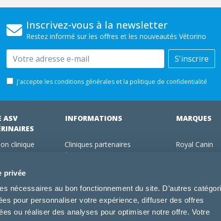
Inscrivez-vous à la newsletter
Restez informé sur les offres et les nouveautés Vétorino
Email
S'inscrire
J'accepte les conditions générales et la politique de confidentialité
E ASV
INFORMATIONS
MARQUES
ÉRINAIRES
on clinique
Cliniques partenaires
Royal Canin
des clients
À propos de nous
Hill's pet Nutri
ments
Offres pour les vétérinaires
Virbac
e privée
 adhérent Vétorino
Mentions légales
Purina Pro Pl
kies nécessaires au bon fonctionnement du site. D’autres catégor
Utilisation des cookies
Specific
sées pour personnaliser votre expérience, diffuser des offres
Conditions générales d'utilisation
Dechra
s ou réaliser des analyses pour optimiser notre offre. Votre
Tonivet