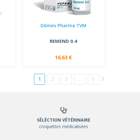
Dômes Pharma TVM
REMEND 0.4
16.63 €
1
2
3
…
5
SÉLÉCTION VÉTÉRINAIRE
croquettes médicalisées