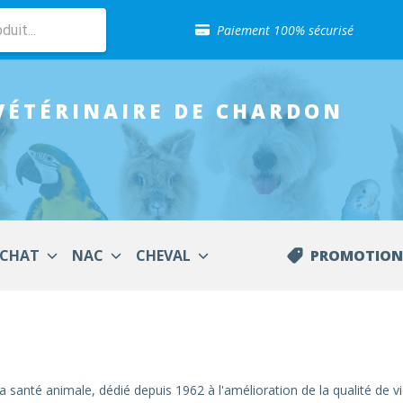
Sélection de croquettes vétérinaire
Paiement 100% sécurisé
Livraison gratuite en clinique vétérinaire
Retour gratuit en clinique
Sélection de croquettes vétérinaire
VÉTÉRINAIRE
DE CHARDON
Paiement 100% sécurisé
Livraison gratuite en clinique vétérinaire
Retour gratuit en clinique
Sélection de croquettes vétérinaire
CHAT
NAC
CHEVAL
PROMOTION
 santé animale, dédié depuis 1962 à l'amélioration de la qualité d