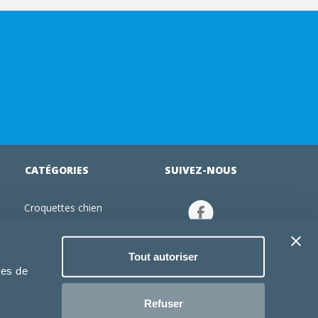
CATÉGORIES
SUIVEZ-NOUS
Croquettes chien
tion
Croquettes chiot
Jouets chien
Tout autoriser
an
Gamelles chien
ies de
Produits vétérinaire chien
Croquettes chat
Refuser
Croquettes chaton