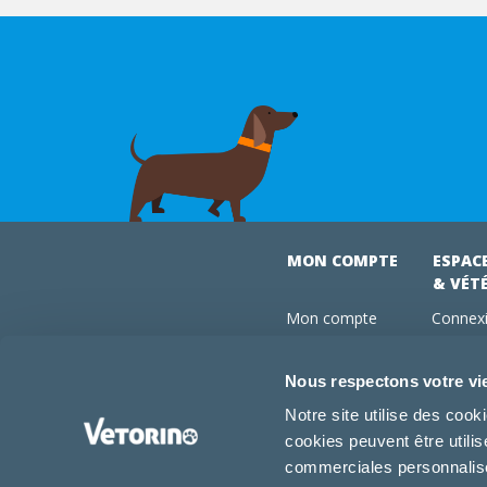
MON COMPTE
ESPAC
& VÉT
Mon compte
Connexi
Mes commandes
Comman
Mes abonnements
Abonne
Nous respectons votre vi
Boutique
Devenir
Notre site utilise des coo
Conseils vétos
cookies peuvent être utili
FAQ
commerciales personnalisée