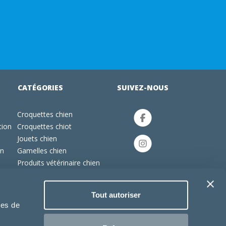
CATÉGORIES
SUIVEZ-NOUS
Croquettes chien
tion
Croquettes chiot
Jouets chien
an
Gamelles chien
Produits vétérinaire chien
Croquettes chat
Croquettes chaton
Tout autoriser
Jouets chat
ies de