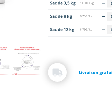
Sac de 3,5 kg
11.88€ / kg
Sac de 8 kg
9.75€ / kg
Sac de 12 kg
8.75€ / kg
Livraison gratu