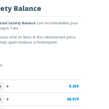
iety Balance
ered Satiety Balance
sont recommandées pour
jusqu’à 7 ans.
isses; riche en fibres et d’un rationnement précis
 chats ayant tendance à l’embonpoint.
nt
9.35€
28.07€