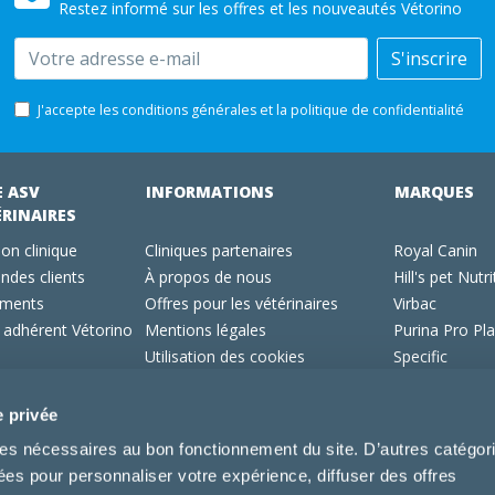
Restez informé sur les offres et les nouveautés Vétorino
Email
S'inscrire
J'accepte les conditions générales et la politique de confidentialité
E ASV
INFORMATIONS
MARQUES
ÉRINAIRES
on clinique
Cliniques partenaires
Royal Canin
des clients
À propos de nous
Hill's pet Nutri
ments
Offres pour les vétérinaires
Virbac
 adhérent Vétorino
Mentions légales
Purina Pro Pl
Utilisation des cookies
Specific
Conditions générales d'utilisation
Dechra
Tonivet
e privée
kies nécessaires au bon fonctionnement du site. D’autres catégor
sées pour personnaliser votre expérience, diffuser des offres