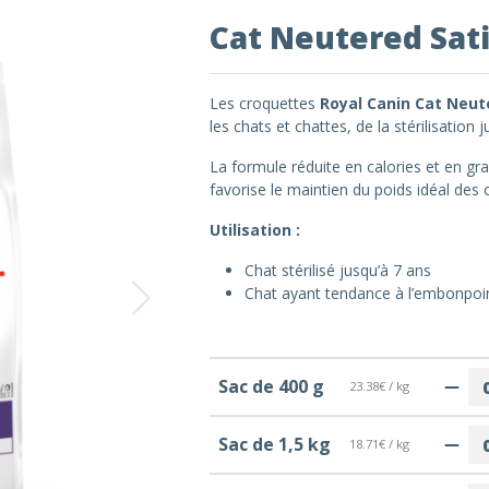
Cat Neutered Sat
Les croquettes
Royal Canin Cat Neut
les chats et chattes, de la stérilisation 
La formule réduite en calories et en gra
favorise le maintien du poids idéal des
Utilisation :
Chat stérilisé jusqu’à 7 ans
Chat ayant tendance à l’embonpoi
Sac de 400 g
23.38€ / kg
Sac de 1,5 kg
18.71€ / kg