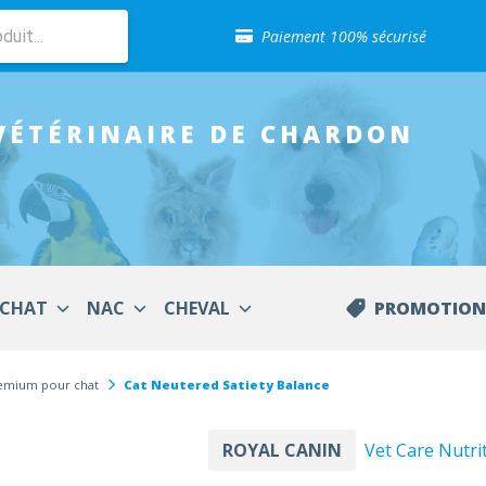
Sélection de croquettes vétérinaire
Paiement 100% sécurisé
Livraison gratuite en clinique vétérinaire
Retour gratuit en clinique
Sélection de croquettes vétérinaire
VÉTÉRINAIRE
DE CHARDON
Paiement 100% sécurisé
Livraison gratuite en clinique vétérinaire
Retour gratuit en clinique
Sélection de croquettes vétérinaire
CHAT
NAC
CHEVAL
PROMOTION
remium pour chat
Cat Neutered Satiety Balance
ROYAL CANIN
Vet Care Nutri