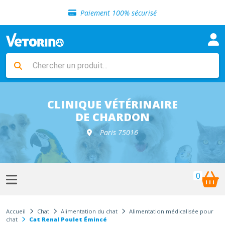
Sélection de croquettes vétérinaire
Paiement 100% sécurisé
Livraison gratuite en clinique vétérinaire
Retour gratuit en clinique
Sélection de croquettes vétérinaire
Paiement 100% sécurisé
Livraison gratuite en clinique vétérinaire
Retour gratuit en clinique
Sélection de croquettes vétérinaire
CLINIQUE VÉTÉRINAIRE
DE CHARDON
Paris 75016
0
Accueil
Chat
Alimentation du chat
Alimentation médicalisée pour
chat
Cat Renal Poulet Émincé