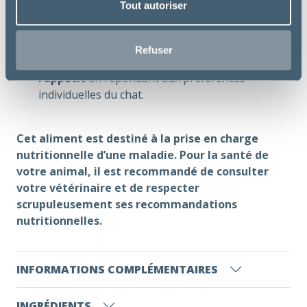
Tout autoriser
alcalinisants pour
limiter l’acidose
métabolique due à la détérioration de la
fonction rénale
.
Refuser
Un profil aromatique étudié pour
stimuler
l’appétit
en répondant aux préférences
individuelles du chat.
Cet aliment est destiné à la prise en charge
nutritionnelle d’une maladie. Pour la santé de
votre animal, il est recommandé de consulter
votre vétérinaire et de respecter
scrupuleusement ses recommandations
nutritionnelles.
INFORMATIONS COMPLÉMENTAIRES
INGRÉDIENTS