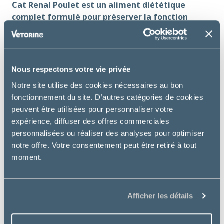
Cat Renal Poulet est un aliment diététique
complet formulé pour préserver la fonction
rénale en cas d’insuffisance rénale ou de calculs
rénaux.
Utilisation :
Nous respectons votre vie privée
Insuffisance rénale chronique
Notre site utilise des cookies nécessaires au bon
fonctionnement du site. D’autres catégories de cookies
Contre indications :
peuvent être utilisées pour personnaliser votre
Gestation, lactation, croissance
expérience, diffuser des offres commerciales
personnalisées ou réaliser des analyses pour optimiser
Bienfaits essentiels :
notre offre. Votre consentement peut être retiré à tout
moment.
Formulé pour
soutenir la fonction rénale
en
cas de maladie rénale chronique.
Un apport adapté en protéines de haute
qualité
soulage les reins et limite les
Afficher les détails
symptômes urémiques
.
L’aliment est formulé avec des agents