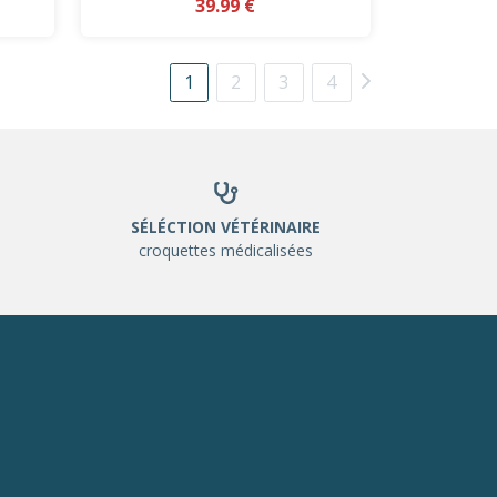
39.99 €
1
2
3
4
SÉLÉCTION VÉTÉRINAIRE
croquettes médicalisées