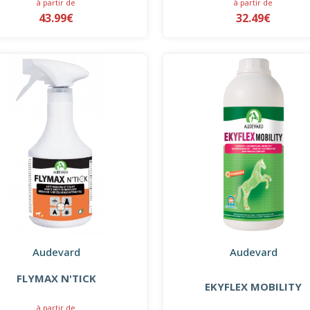
à partir de
à partir de
43.99€
32.49€
Audevard
Audevard
FLYMAX N'TICK
EKYFLEX MOBILITY
à partir de