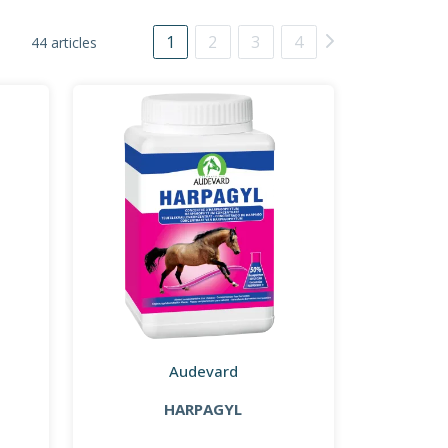
1
2
3
4
44 articles
Audevard
HARPAGYL