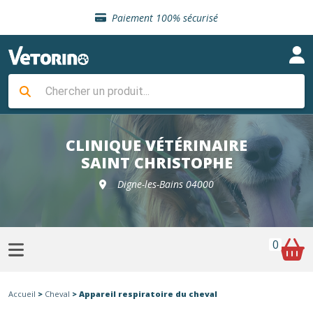
Sélection de croquettes vétérinaire
Paiement 100% sécurisé
Livraison gratuite en clinique vétérinaire
Retour gratuit en clinique
Sélection de croquettes vétérinaire
Paiement 100% sécurisé
Livraison gratuite en clinique vétérinaire
Retour gratuit en clinique
Sélection de croquettes vétérinaire
CLINIQUE VÉTÉRINAIRE
SAINT CHRISTOPHE
Digne-les-Bains 04000
0
Accueil
>
Cheval
> Appareil respiratoire du cheval