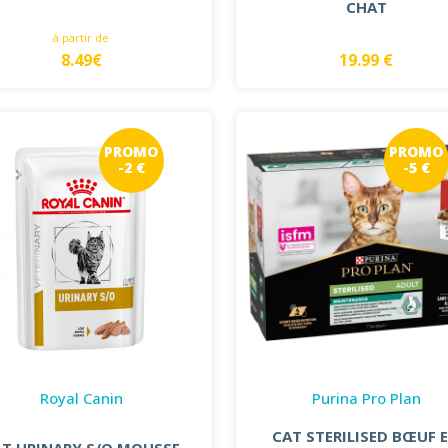
CHAT
à partir de
8.49€
19.99 €
PROMO
PROMO
-2 €
-5 €
Royal Canin
Purina Pro Plan
CAT STERILISED BŒUF 
AT URINARY S/O MOUSSE