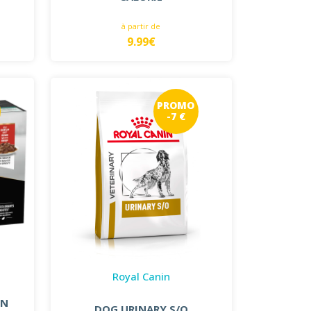
à partir de
9.99€
PROMO
-7 €
Royal Canin
EN
DOG URINARY S/O