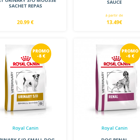
SAUCE
SACHET REPAS
à partir de
20.99 €
13.49€
PROMO
PROMO
-8 €
-6 €
Royal Canin
Royal Canin
RINARY S/O SMALL DOG
DOG RENAL