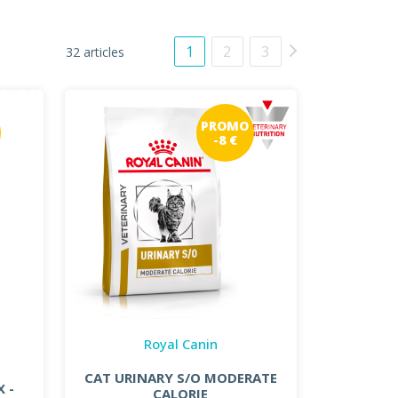
1
2
3
32 articles
PROMO
-8 €
Royal Canin
CAT URINARY S/O MODERATE
 -
CALORIE