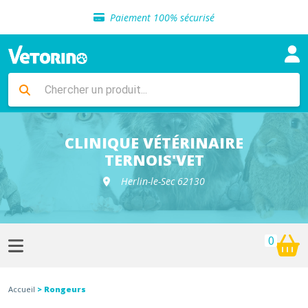
Sélection de croquettes vétérinaire
Paiement 100% sécurisé
Livraison gratuite en clinique vétérinaire
Retour gratuit en clinique
Sélection de croquettes vétérinaire
Paiement 100% sécurisé
Livraison gratuite en clinique vétérinaire
Retour gratuit en clinique
Sélection de croquettes vétérinaire
CLINIQUE VÉTÉRINAIRE
TERNOIS'VET
Herlin-le-Sec 62130
0
Accueil
> Rongeurs