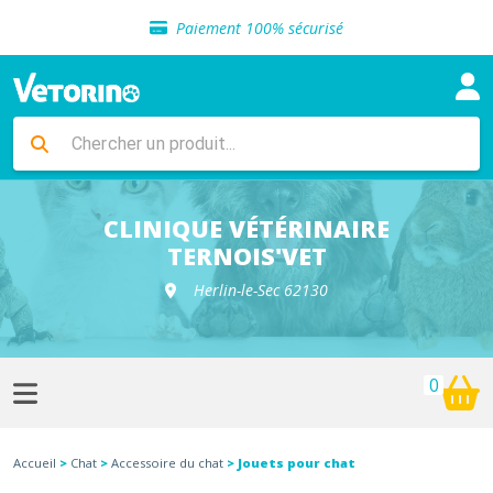
Sélection de croquettes vétérinaire
Paiement 100% sécurisé
Livraison gratuite en clinique vétérinaire
Retour gratuit en clinique
Sélection de croquettes vétérinaire
Paiement 100% sécurisé
Livraison gratuite en clinique vétérinaire
Retour gratuit en clinique
Sélection de croquettes vétérinaire
CLINIQUE VÉTÉRINAIRE
TERNOIS'VET
Herlin-le-Sec 62130
0
Accueil
>
Chat
>
Accessoire du chat
> Jouets pour chat