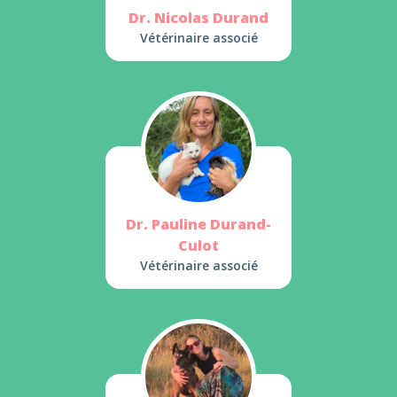
Dr. Nicolas Durand
Vétérinaire associé
Dr. Pauline Durand-
Culot
Vétérinaire associé