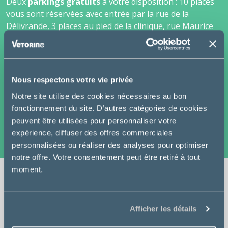
Deux
parkings gratuits
à votre disposition : 10 places
vous sont réservées avec entrée par la rue de la
Délivrande, 3 places au pied de la clinique, rue Maurice
Souriau.
Notre équipe est là pour satisfaire vos attentes,
répondre à toutes vos questions, vous conseiller et
Nous respectons votre vie privée
prendre en compte vos remarques afin d'améliorer nos
prestations.
Notre site utilise des cookies nécessaires au bon
Nous vous souhaitons la bienvenue dans notre clinique,
fonctionnement du site. D’autres catégories de cookies
et ferons toujours le maximum pour que vous vous y
peuvent être utilisées pour personnaliser votre
sentiez chez vous.
expérience, diffuser des offres commerciales
personnalisées ou réaliser des analyses pour optimiser
notre offre. Votre consentement peut être retiré à tout
moment.
Consultation
Afficher les détails