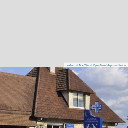
|
Leaflet
© MapTiler
© OpenStreetMap contributors