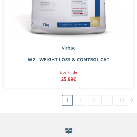
Virbac
W2 - WEIGHT LOSS & CONTROL CAT
à partir de
25.99€
1
2
3
…
10