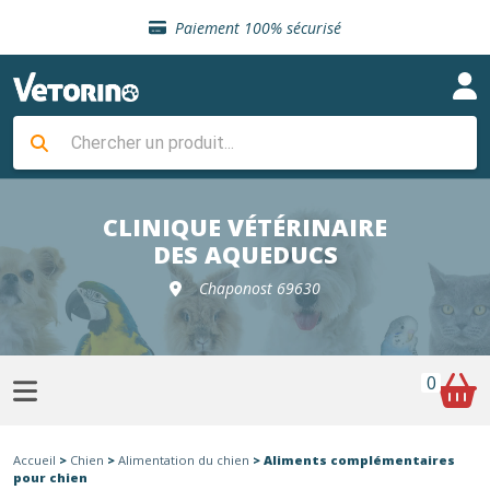
Sélection de croquettes vétérinaire
Paiement 100% sécurisé
Livraison gratuite en clinique vétérinaire
Retour gratuit en clinique
Sélection de croquettes vétérinaire
Paiement 100% sécurisé
Livraison gratuite en clinique vétérinaire
Retour gratuit en clinique
Sélection de croquettes vétérinaire
CLINIQUE VÉTÉRINAIRE
DES AQUEDUCS
Chaponost 69630
0
Accueil
>
Chien
>
Alimentation du chien
> Aliments complémentaires
pour chien