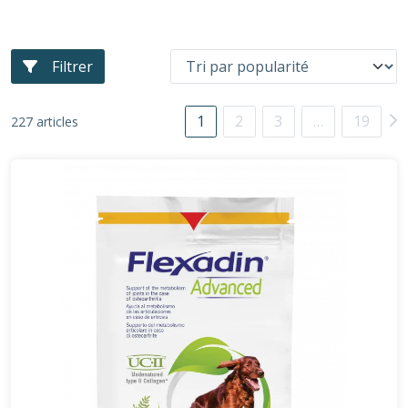
Filtrer
1
2
3
…
19
227 articles