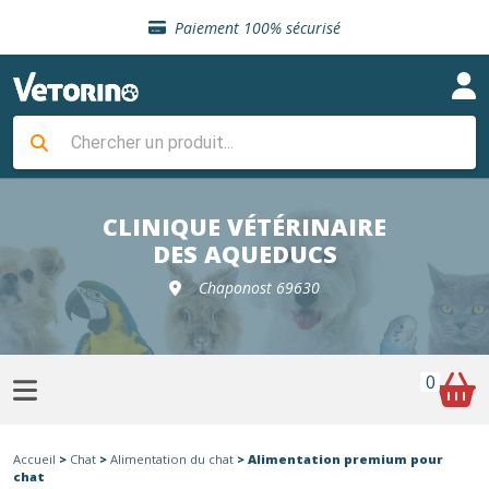
Sélection de croquettes vétérinaire
Paiement 100% sécurisé
Livraison gratuite en clinique vétérinaire
Retour gratuit en clinique
Sélection de croquettes vétérinaire
Paiement 100% sécurisé
Livraison gratuite en clinique vétérinaire
Retour gratuit en clinique
Sélection de croquettes vétérinaire
CLINIQUE VÉTÉRINAIRE
DES AQUEDUCS
Chaponost 69630
0
Accueil
>
Chat
>
Alimentation du chat
> Alimentation premium pour
chat