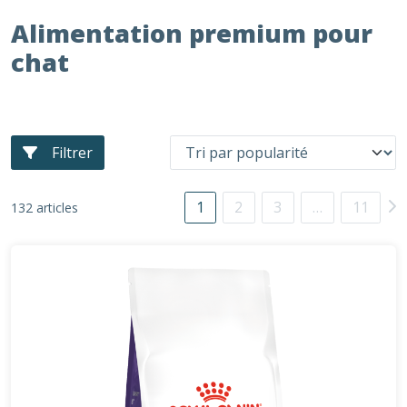
Alimentation premium pour
chat
Filtrer
1
2
3
…
11
132 articles