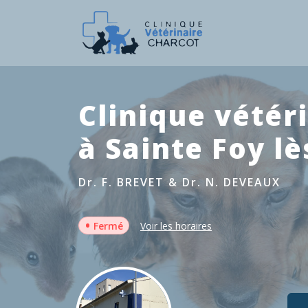
Clinique vétér
à Sainte Foy l
Dr. F. BREVET & Dr. N. DEVEAUX
•
Fermé
Voir les horaires