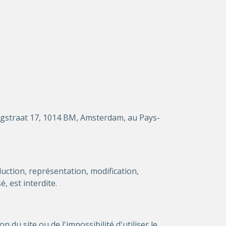
ringstraat 17, 1014 BM, Amsterdam, au Pays-
duction, représentation, modification,
, est interdite.
 du site ou de l'impossibilité d'utiliser le