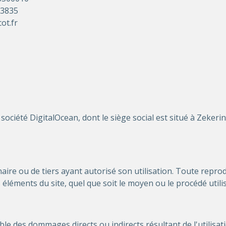
03835
ot.fr
société DigitalOcean, dont le siège social est situé à Zeke
naire ou de tiers ayant autorisé son utilisation. Toute repro
éléments du site, quel que soit le moyen ou le procédé utilisé
 des dommages directs ou indirects résultant de l'utilisation