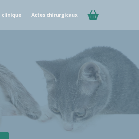
a clinique
Actes chirurgicaux