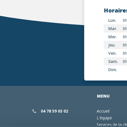
Horaire
Lun.
8h
Mar.
8h
Mer.
8h
Jeu.
8h
Ven.
8h
Sam.
8h
Dim.
MENU
04 78 59 03 02
Accueil
L'équipe
Services de la cl