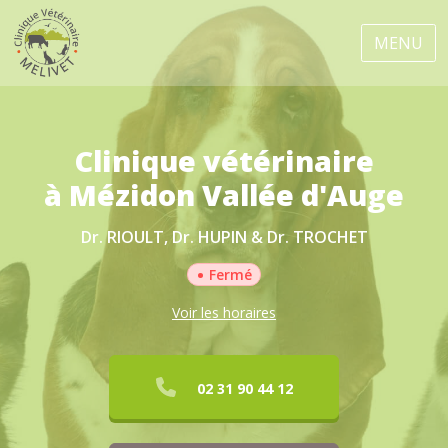
MENU
Clinique vétérinaire
à Mézidon Vallée d'Auge
Dr. RIOULT, Dr. HUPIN & Dr. TROCHET
•
Fermé
Voir les horaires
02 31 90 44 12