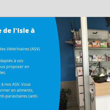
 de l'Isle à
sées Vétérinaires (ASV)
daptés à vos
ous proposer en
les.
s à nos ASV. Vous
onner en aliments,
ti-parasitaires (anti-