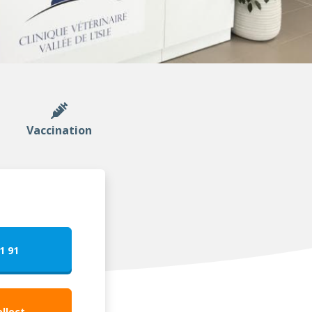
Vaccination
1 91
ollect