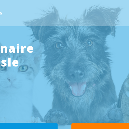
le
inaire
Isle