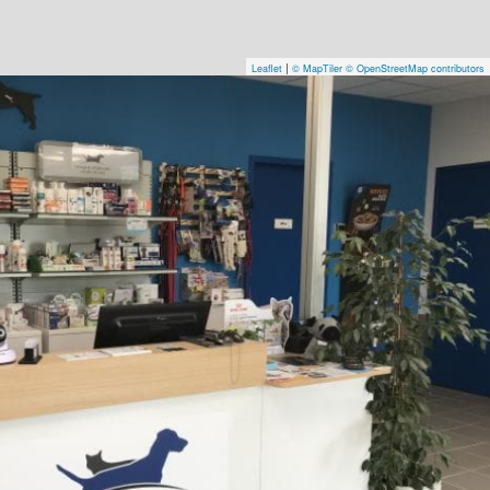
|
Leaflet
© MapTiler
© OpenStreetMap contributors