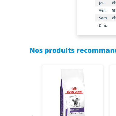
Jeu.
8h
Ven.
8h
Sam.
8h
Dim.
Nos produits recomman
UTERED LARGE &
UM - CHIEN