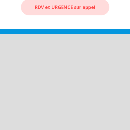
RDV et URGENCE sur appel
9 Rue du Majoral Fournier
Neuvic sur l'Isle - 24190
Itinéraire GPS