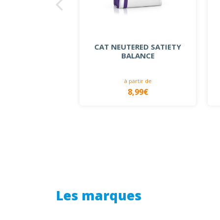
CAT NEUTERED SATIETY
BALANCE
 partir de
à partir de
30,49€
8,99€
Les marques