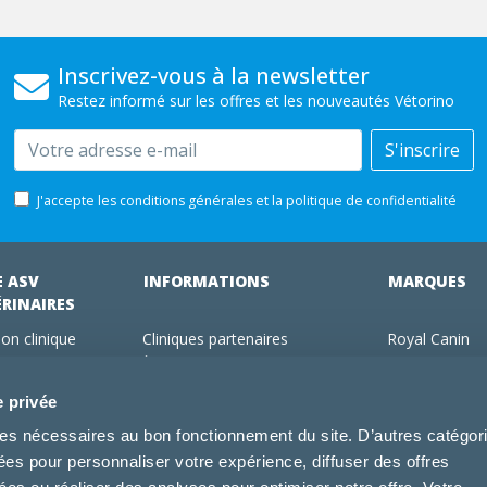
Inscrivez-vous à la newsletter
Restez informé sur les offres et les nouveautés Vétorino
Email
S'inscrire
J'accepte les conditions générales et la politique de confidentialité
E ASV
INFORMATIONS
MARQUES
ÉRINAIRES
on clinique
Cliniques partenaires
Royal Canin
des clients
À propos de nous
Hill's pet Nutri
ments
Offres pour les vétérinaires
Virbac
e privée
 adhérent Vétorino
Mentions légales
Purina Pro Pl
kies nécessaires au bon fonctionnement du site. D’autres catégor
Utilisation des cookies
Specific
sées pour personnaliser votre expérience, diffuser des offres
Conditions générales d'utilisation
Dechra