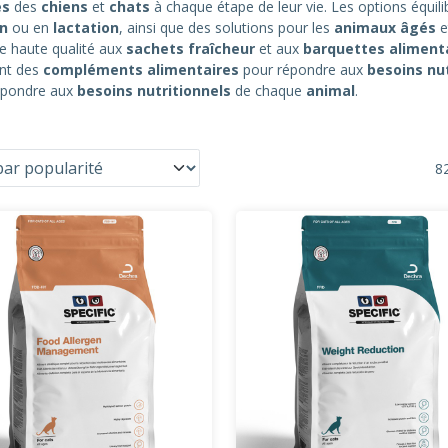
es
des
chiens
et
chats
à chaque étape de leur vie. Les options équili
on
ou en
lactation
, ainsi que des solutions pour les
animaux âgés
e
e haute qualité aux
sachets fraîcheur
et aux
barquettes aliment
ent des
compléments alimentaires
pour répondre aux
besoins nut
répondre aux
besoins nutritionnels
de chaque
animal
.
82