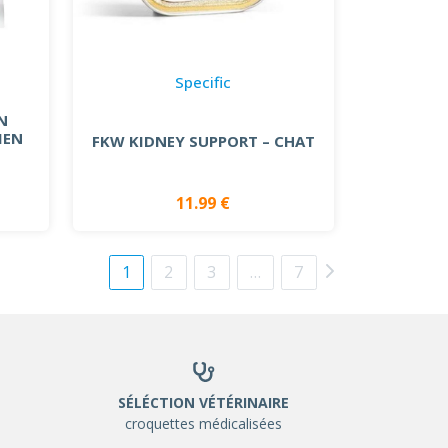
Specific
N
IEN
FKW KIDNEY SUPPORT – CHAT
11.99 €
1
2
3
…
7
SÉLÉCTION VÉTÉRINAIRE
croquettes médicalisées