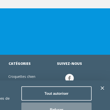
CATÉGORIES
SUIVEZ-NOUS
Croquettes chien
tion
Croquettes chiot
Jouets chien
Tout autoriser
an
Gamelles chien
ies de
Produits vétérinaire chien
Croquettes chat
Refuser