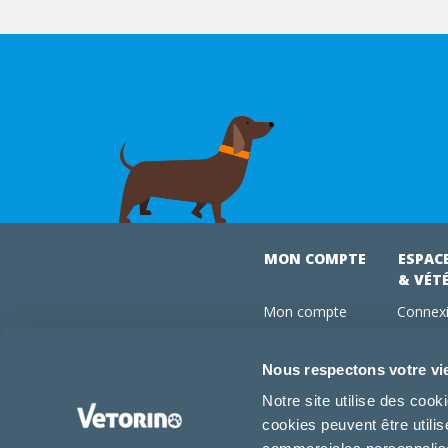
MON COMPTE
ESPAC
& VÉT
Mon compte
Connexi
Mes commandes
Comman
Mes abonnements
Abonne
Nous respectons votre vi
Boutique
Devenir
Notre site utilise des coo
Conseils vétos
cookies peuvent être utili
FAQ