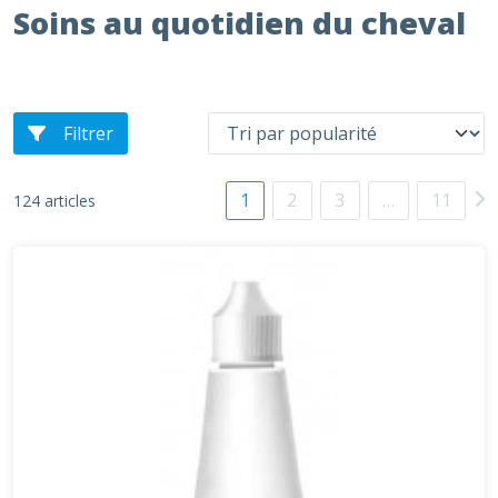
Soins au quotidien du cheval
Filtrer
1
2
3
…
11
124 articles