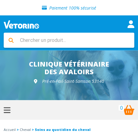
Sélection de croquettes vétérinaire
Paiement 100% sécurisé
Livraison gratuite en clinique vétérinaire
Retour gratuit en clinique
Sélection de croquettes vétérinaire
Paiement 100% sécurisé
Livraison gratuite en clinique vétérinaire
Retour gratuit en clinique
Sélection de croquettes vétérinaire
CLINIQUE VÉTÉRINAIRE
DES AVALOIRS
Pré-en-Pail-Saint-Samson 53140
0
Accueil
>
Cheval
> Soins au quotidien du cheval