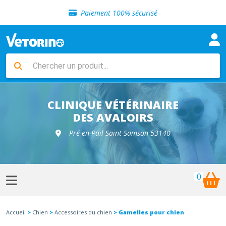
Sélection de croquettes vétérinaire
Paiement 100% sécurisé
Livraison gratuite en clinique vétérinaire
Retour gratuit en clinique
Sélection de croquettes vétérinaire
Paiement 100% sécurisé
Livraison gratuite en clinique vétérinaire
Retour gratuit en clinique
Sélection de croquettes vétérinaire
CLINIQUE VÉTÉRINAIRE
DES AVALOIRS
Pré-en-Pail-Saint-Samson 53140
0
Accueil
>
Chien
>
Accessoires du chien
> Gamelles pour chien