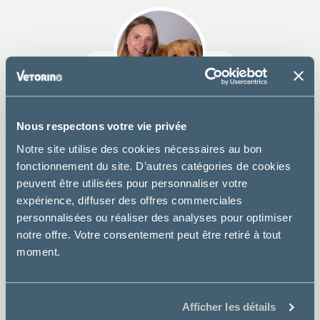
Dr. Amélie Harant
Nous respectons votre vie privée
Vétérinaire salarié
Notre site utilise des cookies nécessaires au bon
Diplômée de l'Ecole Nationale
Vétérinaire de Lyon et de la
fonctionnement du site. D’autres catégories de cookies
Faculté de Médecine de Lyon
peuvent être utilisées pour personnaliser votre
expérience, diffuser des offres commerciales
personnalisées ou réaliser des analyses pour optimiser
notre offre. Votre consentement peut être retiré à tout
moment.
Afficher les détails