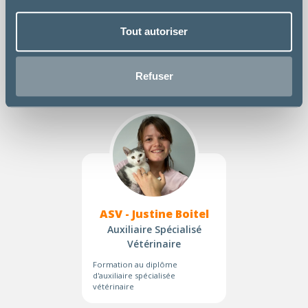
ASV - Tiffany
Marchal
Tout autoriser
Auxiliaire Spécialisé
Vétérinaire
Diplomée GIPSA
Refuser
ASV - Justine Boitel
Auxiliaire Spécialisé
Vétérinaire
Formation au diplôme
d'auxiliaire spécialisée
vétérinaire