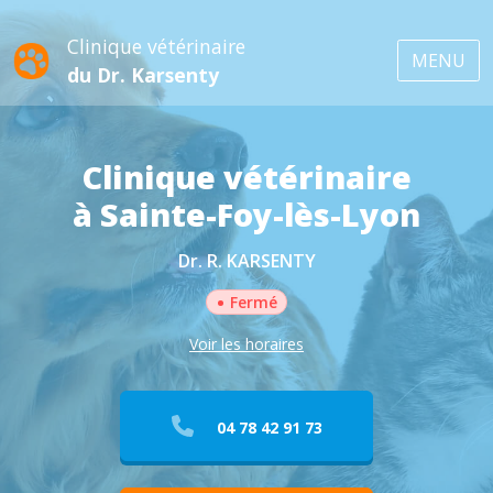
Clinique vétérinaire
MENU
du Dr. Karsenty
Clinique vétérinaire
à Sainte-Foy-lès-Lyon
Dr. R. KARSENTY
•
Fermé
Voir les horaires
04 78 42 91 73