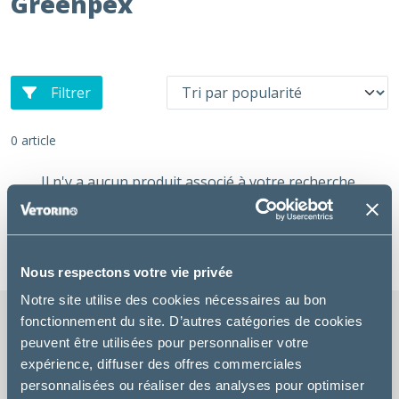
Greenpex
Filtrer
0 article
Il n'y a aucun produit associé à votre recherche.
Réinitialiser les filtres
Nous respectons votre vie privée
Notre site utilise des cookies nécessaires au bon
fonctionnement du site. D’autres catégories de cookies
peuvent être utilisées pour personnaliser votre
expérience, diffuser des offres commerciales
LIVRAISON GRATUITE
personnalisées ou réaliser des analyses pour optimiser
chez votre vétérinaire