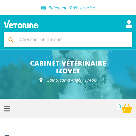
Sélection de croquettes vétérinaire
Paiement 100% sécurisé
Livraison gratuite en clinique vétérinaire
Retour gratuit en clinique
Sélection de croquettes vétérinaire
Paiement 100% sécurisé
Livraison gratuite en clinique vétérinaire
Retour gratuit en clinique
Sélection de croquettes vétérinaire
CABINET VÉTÉRINAIRE
IZOVET
Saint-Jean-d'Angély 17400
0