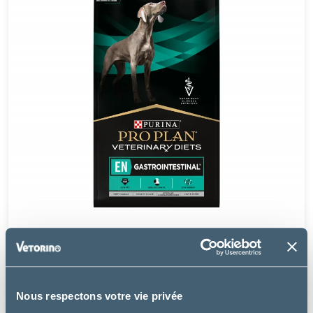
Purina Pro Plan
CANINE EN GASTROINTESTINAL - CHIEN
à partir de
Nous respectons votre vie privée
18.49€