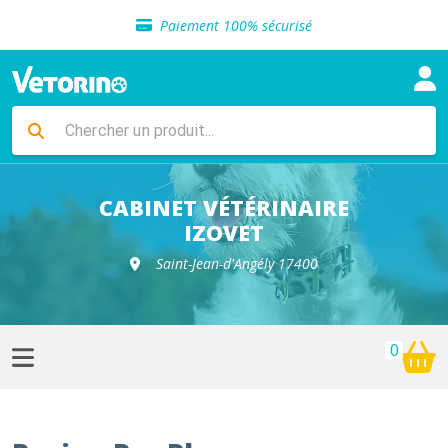
Sélection de croquettes vétérinaire
Paiement 100% sécurisé
Livraison gratuite en clinique vétérinaire
Retour gratuit en clinique
Sélection de croquettes vétérinaire
Paiement 100% sécurisé
Livraison gratuite en clinique vétérinaire
Retour gratuit en clinique
Sélection de croquettes vétérinaire
CABINET VÉTÉRINAIRE
IZOVET
Saint-Jean-d'Angély 17400
0