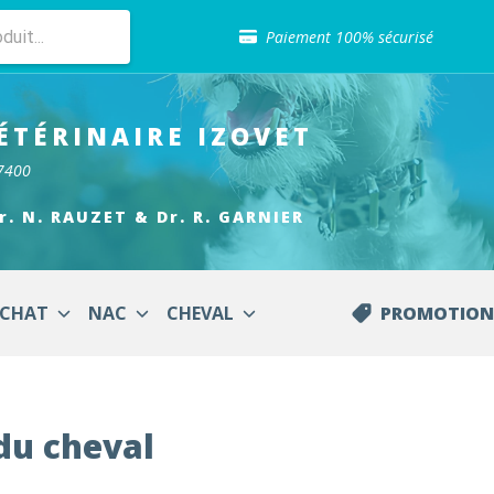
Sélection de croquettes vétérinaire
Paiement 100% sécurisé
Livraison gratuite en clinique vétérinaire
Retour gratuit en clinique
Sélection de croquettes vétérinaire
ÉTÉRINAIRE
IZOVET
Paiement 100% sécurisé
Livraison gratuite en clinique vétérinaire
17400
Retour gratuit en clinique
Sélection de croquettes vétérinaire
Dr. N. RAUZET & Dr. R. GARNIER
CHAT
NAC
CHEVAL
PROMOTION
du cheval