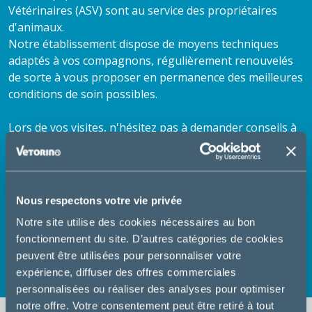
Vétérinaires (ASV) sont au service des propriétaires
d'animaux.
Notre établissement dispose de moyens techniques
adaptés à vos compagnons, régulièrement renouvelés
de sorte à vous proposer en permanence des meilleures
conditions de soin possibles.
Lors de vos visites, n'hésitez pas à demander conseils à
nos ASV. Vous pouvez aussi prendre rendez-vous, vous
réapprovisionner en aliments, acheter divers produits
d'hygiène (shampooing), et anti-parasitaires (anti-
puces, vermifuges ...).
Nous respectons votre vie privée
Notre site utilise des cookies nécessaires au bon
Nous vous souhaitons une bonne visite sur notre site.
fonctionnement du site. D’autres catégories de cookies
N'hésitez pas à découvrir nos services en détail et à
peuvent être utilisées pour personnaliser votre
consulter nos fiches conseils santé.
expérience, diffuser des offres commerciales
personnalisées ou réaliser des analyses pour optimiser
notre offre. Votre consentement peut être retiré à tout