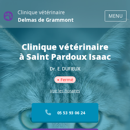
Clinique vétérinaire
MENU
Delmas de Grammont
Clinique vétérinaire
à Saint Pardoux Isaac
Dr. E. DUFIEUX
•
Fermé
Voir les horaires
05 53 93 06 24