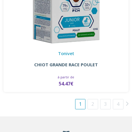
Tonivet
CHIOT GRANDE RACE POULET
à partir de
54.47€
1
2
3
4