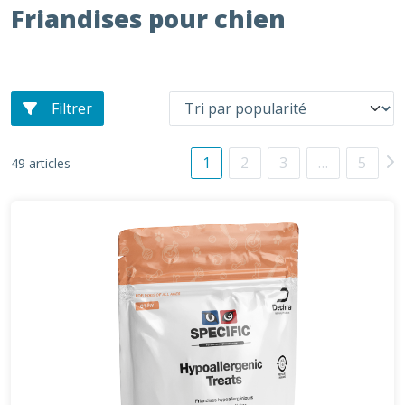
Friandises pour chien
Filtrer
1
2
3
…
5
49 articles