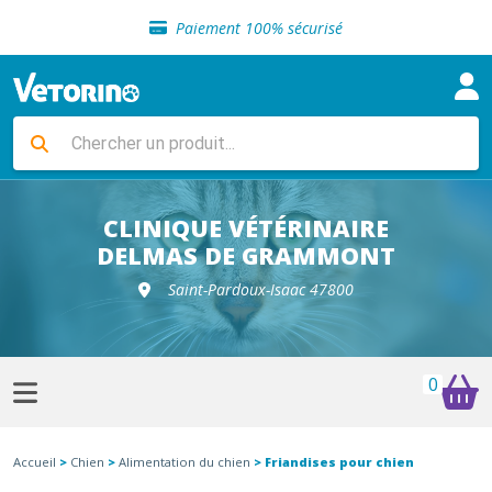
Sélection de croquettes vétérinaire
Paiement 100% sécurisé
Livraison gratuite en clinique vétérinaire
Retour gratuit en clinique
Sélection de croquettes vétérinaire
Paiement 100% sécurisé
Livraison gratuite en clinique vétérinaire
Retour gratuit en clinique
Sélection de croquettes vétérinaire
CLINIQUE VÉTÉRINAIRE
DELMAS DE GRAMMONT
Saint-Pardoux-Isaac 47800
0
Accueil
>
Chien
>
Alimentation du chien
> Friandises pour chien