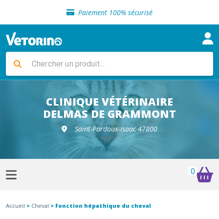
Sélection de croquettes vétérinaire
Paiement 100% sécurisé
Livraison gratuite en clinique vétérinaire
Retour gratuit en clinique
Sélection de croquettes vétérinaire
Paiement 100% sécurisé
Livraison gratuite en clinique vétérinaire
Retour gratuit en clinique
Sélection de croquettes vétérinaire
CLINIQUE VÉTÉRINAIRE
DELMAS DE GRAMMONT
Saint-Pardoux-Isaac 47800
0
Accueil
>
Cheval
> Fonction hépathique du cheval