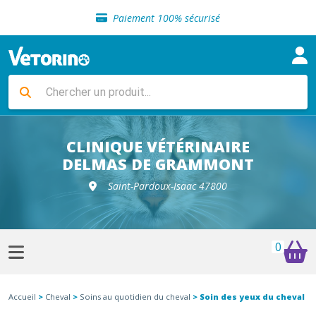
Sélection de croquettes vétérinaire
Paiement 100% sécurisé
Livraison gratuite en clinique vétérinaire
Retour gratuit en clinique
Sélection de croquettes vétérinaire
Paiement 100% sécurisé
Livraison gratuite en clinique vétérinaire
Retour gratuit en clinique
Sélection de croquettes vétérinaire
CLINIQUE VÉTÉRINAIRE
DELMAS DE GRAMMONT
Saint-Pardoux-Isaac 47800
0
Accueil
>
Cheval
>
Soins au quotidien du cheval
> Soin des yeux du cheval