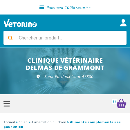
Sélection de croquettes vétérinaire
Paiement 100% sécurisé
Livraison gratuite en clinique vétérinaire
Retour gratuit en clinique
Sélection de croquettes vétérinaire
Paiement 100% sécurisé
Livraison gratuite en clinique vétérinaire
Retour gratuit en clinique
Sélection de croquettes vétérinaire
CLINIQUE VÉTÉRINAIRE
DELMAS DE GRAMMONT
Saint-Pardoux-Isaac 47800
0
Accueil
>
Chien
>
Alimentation du chien
> Aliments complémentaires
pour chien