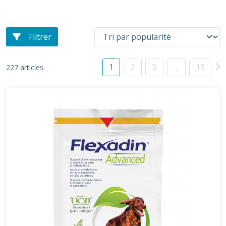
Filtrer
1
2
3
…
19
227 articles