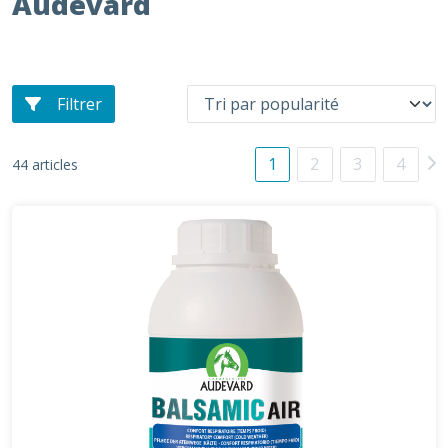
Audevard
Filtrer
1
2
3
4
44 articles