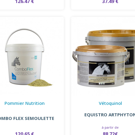
126.47 €
37.49 €
Pommier Nutrition
Vétoquinol
EQUISTRO ARTPHYTO
OMBO FLEX SEMOULETTE
à partir de
120.65 €
88.72€