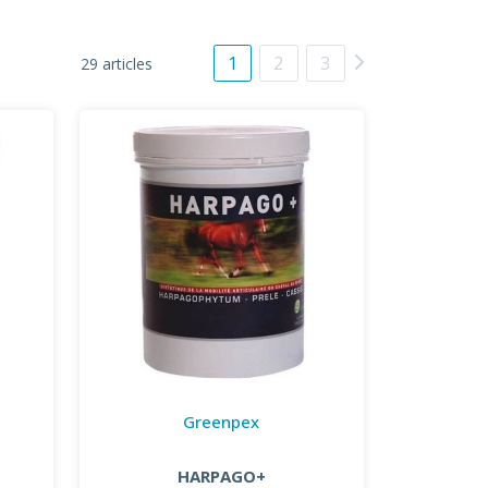
1
2
3
29 articles
Greenpex
HARPAGO+