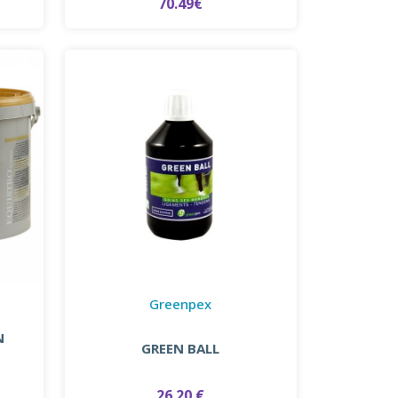
70.49€
Greenpex
N
GREEN BALL
26.20 €