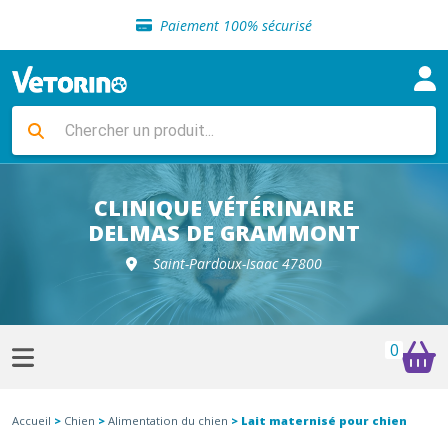
Sélection de croquettes vétérinaire
Paiement 100% sécurisé
Livraison gratuite en clinique vétérinaire
Retour gratuit en clinique
Sélection de croquettes vétérinaire
Paiement 100% sécurisé
Livraison gratuite en clinique vétérinaire
Retour gratuit en clinique
Sélection de croquettes vétérinaire
CLINIQUE VÉTÉRINAIRE
DELMAS DE GRAMMONT
Saint-Pardoux-Isaac 47800
0
Accueil
>
Chien
>
Alimentation du chien
> Lait maternisé pour chien