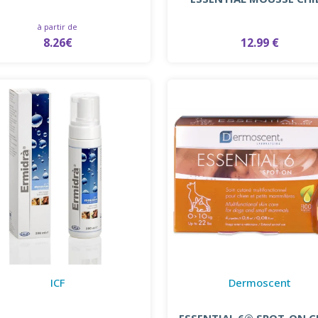
à partir de
8.26€
12.99 €
ICF
Dermoscent
ESSENTIAL 6® SPOT-ON C