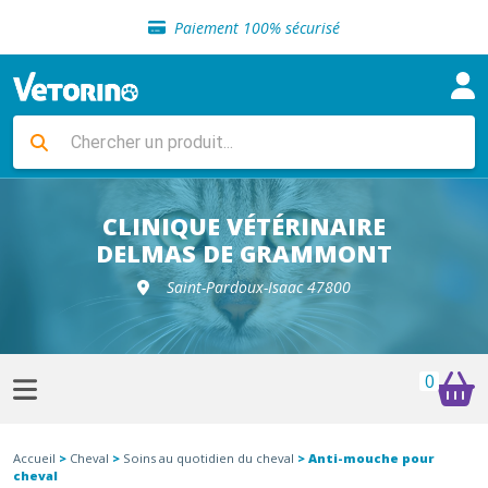
Sélection de croquettes vétérinaire
Paiement 100% sécurisé
Livraison gratuite en clinique vétérinaire
Retour gratuit en clinique
Sélection de croquettes vétérinaire
Paiement 100% sécurisé
Livraison gratuite en clinique vétérinaire
Retour gratuit en clinique
Sélection de croquettes vétérinaire
CLINIQUE VÉTÉRINAIRE
DELMAS DE GRAMMONT
Saint-Pardoux-Isaac 47800
0
Accueil
>
Cheval
>
Soins au quotidien du cheval
> Anti-mouche pour
cheval