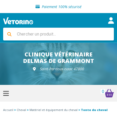
Sélection de croquettes vétérinaire
Paiement 100% sécurisé
Livraison gratuite en clinique vétérinaire
Retour gratuit en clinique
Sélection de croquettes vétérinaire
Paiement 100% sécurisé
Livraison gratuite en clinique vétérinaire
Retour gratuit en clinique
Sélection de croquettes vétérinaire
CLINIQUE VÉTÉRINAIRE
DELMAS DE GRAMMONT
Saint-Pardoux-Isaac 47800
0
Accueil
>
Cheval
>
Matériel et équipement du cheval
> Tonte du cheval