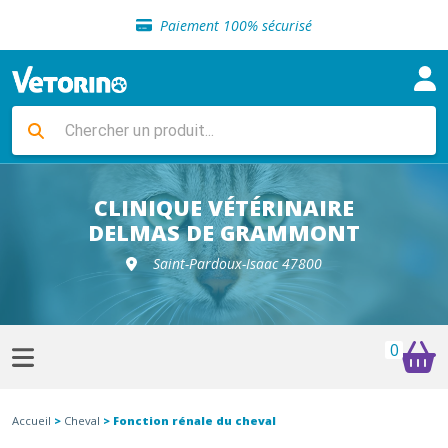
Sélection de croquettes vétérinaire
Paiement 100% sécurisé
Livraison gratuite en clinique vétérinaire
Retour gratuit en clinique
Sélection de croquettes vétérinaire
Paiement 100% sécurisé
Livraison gratuite en clinique vétérinaire
Retour gratuit en clinique
Sélection de croquettes vétérinaire
CLINIQUE VÉTÉRINAIRE
DELMAS DE GRAMMONT
Saint-Pardoux-Isaac 47800
0
Accueil
>
Cheval
> Fonction rénale du cheval