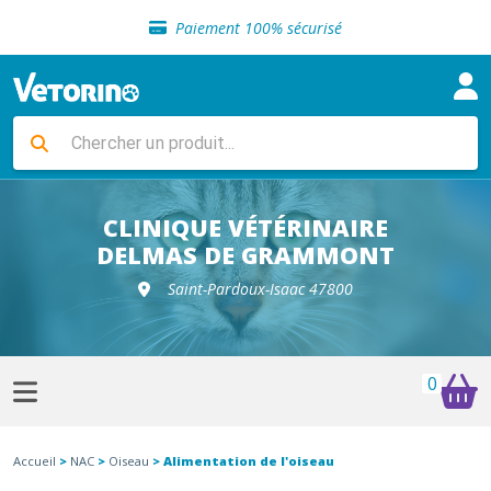
Sélection de croquettes vétérinaire
Paiement 100% sécurisé
Livraison gratuite en clinique vétérinaire
Retour gratuit en clinique
Sélection de croquettes vétérinaire
Paiement 100% sécurisé
Livraison gratuite en clinique vétérinaire
Retour gratuit en clinique
Sélection de croquettes vétérinaire
CLINIQUE VÉTÉRINAIRE
DELMAS DE GRAMMONT
Saint-Pardoux-Isaac 47800
0
Accueil
>
NAC
>
Oiseau
> Alimentation de l'oiseau