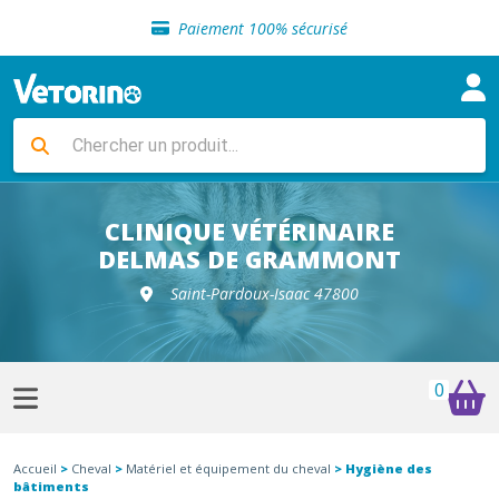
Sélection de croquettes vétérinaire
Paiement 100% sécurisé
Livraison gratuite en clinique vétérinaire
Retour gratuit en clinique
Sélection de croquettes vétérinaire
Paiement 100% sécurisé
Livraison gratuite en clinique vétérinaire
Retour gratuit en clinique
Sélection de croquettes vétérinaire
CLINIQUE VÉTÉRINAIRE
DELMAS DE GRAMMONT
Saint-Pardoux-Isaac 47800
0
Accueil
>
Cheval
>
Matériel et équipement du cheval
> Hygiène des
bâtiments