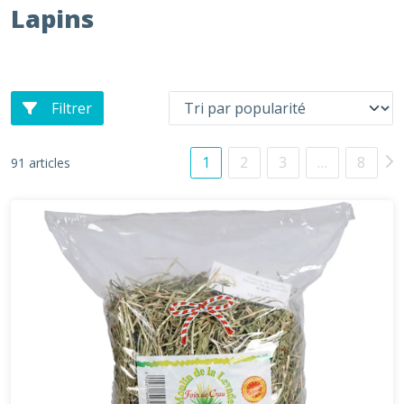
Lapins
Filtrer
1
2
3
…
8
91 articles